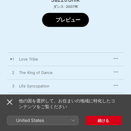
ダンス · 2007年
プレビュー
1
Love Tribe
2
The King of Dance
3
Life Syncopation
4
Festalica ! ! < Clap Ya Hands ! ! >
他の国を選択して、お住まいの地域に特化したコ
ンテンツをご覧ください
5
Tiger Eyes < English Ver.>
United States
続ける
6
Dust to Dust