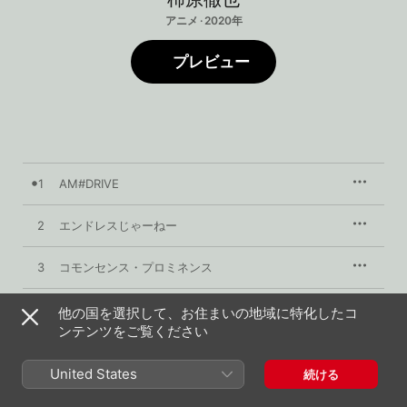
アニメ · 2020年
プレビュー
1
AM#DRIVE
2
エンドレスじゃーねー
3
コモンセンス・プロミネンス
4
たったひとつのモノ
他の国を選択して、お住まいの地域に特化したコ
ンテンツをご覧ください
5
Good time
United States
続ける
6
Go to the top