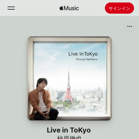
サインイン
検索
ホーム
新着おすすめ
Apple Musicをインストール
ラジオ
Live in ToKyo
柿原徹也