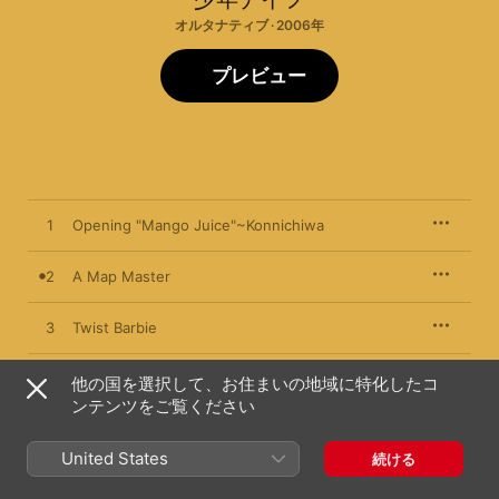
オルタナティブ · 2006年
プレビュー
1
Opening "Mango Juice"~Konnichiwa
2
A Map Master
3
Twist Barbie
4
Flying Jelly Attack
他の国を選択して、お住まいの地域に特化したコ
ンテンツをご覧ください
5
Lazy Bone
United States
続ける
6
アニメ現象