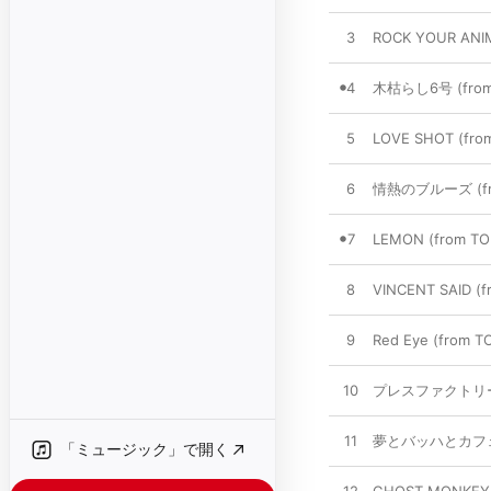
3
ROCK YOUR ANIM
4
木枯らし6号 (from 
5
LOVE SHOT (fro
6
情熱のブルーズ (fro
7
LEMON (from TO
8
VINCENT SAID (
9
Red Eye (from 
10
プレスファクトリー (f
11
夢とバッハとカフェイン
「ミュージック」で開く