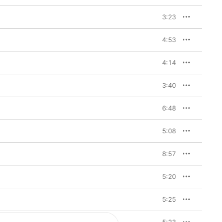
3:23
4:53
4:14
3:40
6:48
5:08
8:57
5:20
5:25