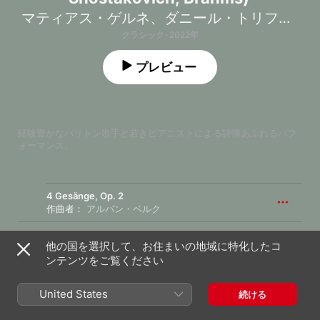
マティアス・ゲルネ
、
ダニール・トリフォノフ
クラシック · 2022年
プレビュー
経験豊かなバリトン歌手と若きピアニストによる詩情あふれるパフ
ォーマンス。
4 Gesänge, Op. 2
作曲者：
アルバン・ベルク
1
I. Schlafen, schlafen
他の国を選択して、お住まいの地域に特化したコ
ンテンツをご覧ください
2
II. Schlafend trägt man mich
United States
続ける
3
III. Nun ich der Riesen Stärksten überwand