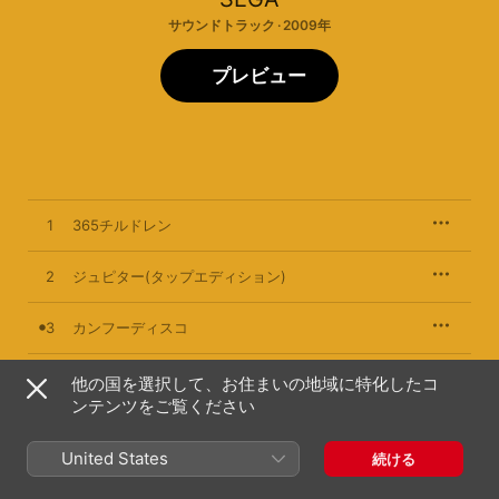
サウンドトラック · 2009年
プレビュー
1
365チルドレン
2
ジュピター(タップエディション)
3
カンフーディスコ
4
TAPでパパパヤ
他の国を選択して、お住まいの地域に特化したコ
ンテンツをご覧ください
5
なないろグラデーション
United States
続ける
6
シティナイトライン