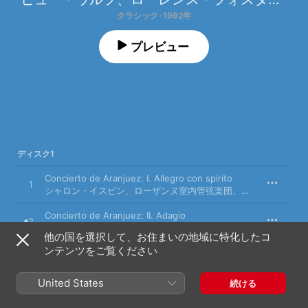
クラシック · 1992年
プレビュー
ディスク1
Concierto de Aranjuez: I. Allegro con spirito
1
シャロン・イスビン
、
ローザンヌ室内管弦楽団
、
ローレンス・フ
Concierto de Aranjuez: II. Adagio
2
シャロン・イスビン
、
Markus Häberling
、
Markus Höberling [II]
他の国を選択して、お住まいの地域に特化したコ
ンテンツをご覧ください
Concierto de Aranjuez: III. Allegro gentile
3
シャロン・イスビン
、
Markus Höberling [II]
、
ローザンヌ室内管弦楽団
United States
続ける
Fantasía para un gentilhombre: I. Villano y
ricercare (Adagietto - Andante moderato)
4
シャロン・イスビン
、
ローザンヌ室内管弦楽団
、
ローレンス・フ