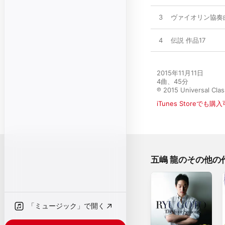
3
ヴァイオリン協奏曲 ニ長調 
4
伝説 作品17
2015年11月11日

4曲、45分

℗ 2015 Universal Cla
iTunes Storeでも購
五嶋 龍のその他の
「ミュージック」で開く