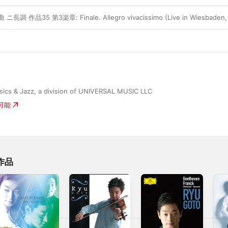
作品35 第3楽章: Finale. Allegro vivacissimo (Live in Wiesbaden, 
ssics & Jazz, a division of UNIVERSAL MUSIC LLC
入可能
作品