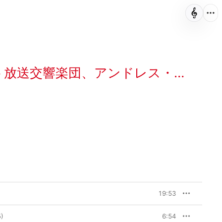
ト放送交響楽団
、
アンドレス・オロスコ=エストラーダ
19:53
)
6:54