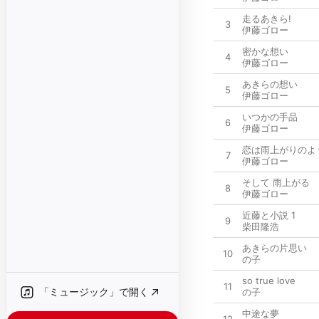
走るあきら!
3
伊藤ゴロー
密かな想い
4
伊藤ゴロー
あきらの想い
5
伊藤ゴロー
いつかの手品
6
伊藤ゴロー
恋は雨上がりのよ
7
伊藤ゴロー
そして 雨上がる
8
伊藤ゴロー
近藤と小説 1
9
柴田隆浩
あきらの片思い
10
の子
so true love
11
「ミュージック」で開く
の子
中途な夢