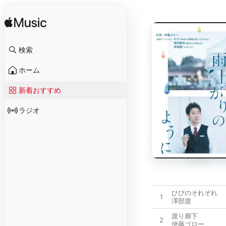
検索
ホーム
新着おすすめ
ラジオ
ひびのそれぞれ
1
澤部渡
渡り廊下
2
伊藤ゴロー