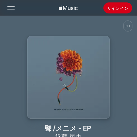
サインイン
検索
ホーム
新着おすすめ
Apple Musicをインストール
ラジオ
聲 /メニメ - EP
近藤 晃央