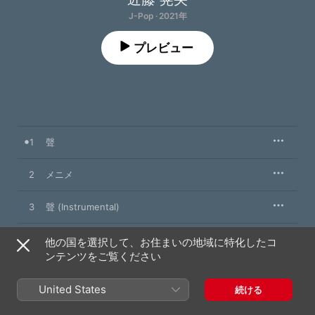
J-Pop · 2021年
プレビュー
1
聲
2
メニメ
3
聲 (Instrumental)
4
メニメ (Instrumental)
他の国を選択して、お住まいの地域に特化したコ
ンテンツをご覧ください
United States
続ける
2021年10月27日

4曲、18分
