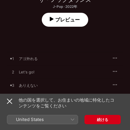
J-Pop · 2022年
プレビュー
1
アゴ外れる
2
Let's go!
3
ありえない
4
貧乏
他の国を選択して、お住まいの地域に特化したコ
ンテンツをご覧ください
5
いかれたブルース
United States
続ける
6
赤池ディスコ