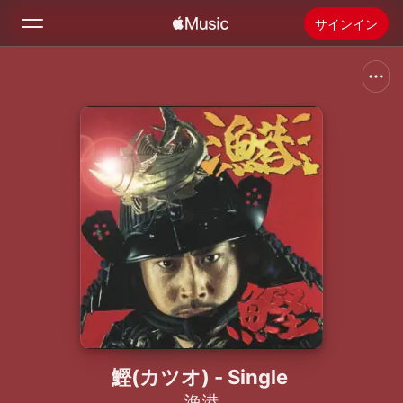
サインイン
検索
ホーム
新着おすすめ
Apple Musicをインストール
ラジオ
鰹(カツオ) - Single
漁港