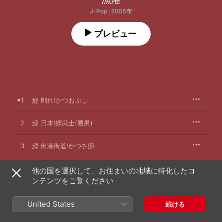
J-Pop · 2005年
プレビュー
1
鰹 削れ!かつおぶし
2
鰹 日本!鰹武士(勝男)
3
鰹 出港街道!かつを節
他の国を選択して、お住まいの地域に特化したコ
ンテンツをご覧ください
2005年5月25日

3曲、11分

℗ 2005 USM JAPAN,  a division of UNIVERSAL MUSIC LLC.
United States
続ける