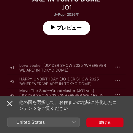
JO1
J-Pop · 2026年
プレビュー
Love seeker (JO1DER SHOW 2025 'WHEREVER
1
WE ARE' IN TOKYO DOME)
HAPPY UNBIRTHDAY (JO1DER SHOW 2025
2
'WHEREVER WE ARE' IN TOKYO DOME)
Move The Soul〜GrandMaster (JO1 ver.)
3
(JO1DER SHOW 2025 'WHEREVER WE ARE' IN
TOKYO DOME)
他の国を選択して、お住まいの地域に特化したコ
WHERE DO WE GO (JO1DER SHOW 2025
ンテンツをご覧ください
4
'WHEREVER WE ARE' IN TOKYO DOME)
Aqua (JO1DER SHOW 2025 'WHEREVER WE
United States
続ける
5
ARE' IN TOKYO DOME)