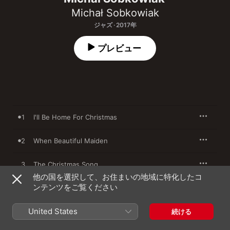
Michał Sobkowiak
ジャズ · 2017年
プレビュー
1
I'll Be Home For Christmas
2
When Beautiful Maiden
3
The Christmas Song
他の国を選択して、お住まいの地域に特化したコ
ンテンツをご覧ください
4
Santa Claus Is Coming To Town
United States
5
The Little Drummer Boy
続ける