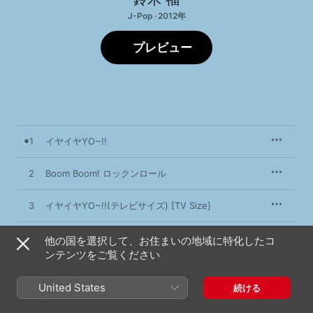
J-Pop · 2012年
プレビュー
1
イヤイヤYO~!!
2
Boom Boom! ロックンロール
3
イヤイヤYO~!!(テレビサイズ) [TV Size]
4
イヤイヤYO~!!(カラオケ)
他の国を選択して、お住まいの地域に特化したコ
ンテンツをご覧ください
5
Boom Boom! ロックンロール(カラオケ)
United States
続ける