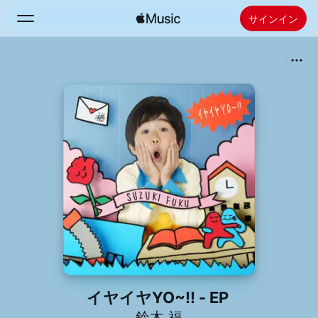
サインイン
検索
ホーム
新着おすすめ
Apple Musicをインストール
ラジオ
イヤイヤYO~!! - EP
鈴木 福