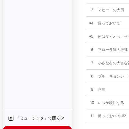
3
マヒーロの大男
4
帰っておいで
5
何はなくとも、何
6
フローラ達の行進
7
小さな村の大きな
8
ブルーキョンシー
9
意味
10
いつか歌になる
11
帰っておいで #2
「ミュージック」で開く