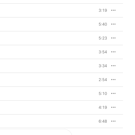
3:19
5:40
5:23
3:54
3:34
2:54
5:10
4:19
6:48