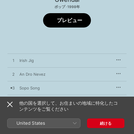
ポップ · 1998年
プレビュー
1
Irish Jig
2
An Dro Nevez
3
Sopo Song
4
Flop Eared Mule
他の国を選択して、お住まいの地域に特化したコ
ンテンツをご覧ください
5
Planxty Birke
United States
続ける
6
Bourree Auvergnate