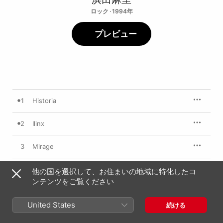
ロック · 1994年
プレビュー
1
Historia
2
Ilinx
3
Mirage
4
Stay Gold
他の国を選択して、お住まいの地域に特化したコ
ンテンツをご覧ください
5
Fly High
United States
続ける
6
Blue Water