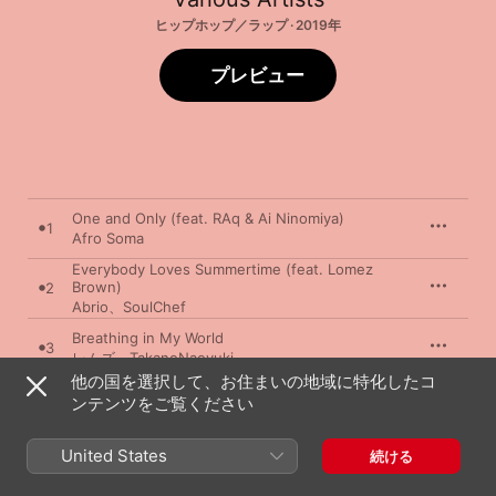
ヒップホップ／ラップ · 2019年
プレビュー
One and Only (feat. RAq & Ai Ninomiya)
1
Afro Soma
Everybody Loves Summertime (feat. Lomez
Brown)
2
Abrio
、
SoulChef
Breathing in My World
3
レムズ
、
TakanoNaoyuki
他の国を選択して、お住まいの地域に特化したコ
Sayonara My Love
ンテンツをご覧ください
4
KAIKI
、
Dj Chika a.k.a. Inherit
United States
続ける
Prayer
5
re:plus
、
島 裕介