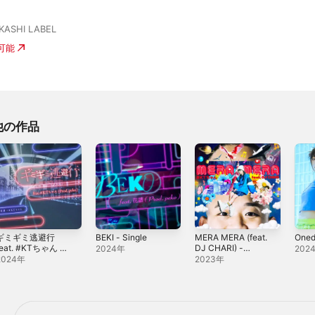
KASHI LABEL
入可能
他の作品
ギミギミ逃避行
BEKI - Single
MERA MERA (feat.
Oned
feat. #KTちゃん -
DJ CHARI) -
2024年
202
ingle
Single
2024年
2023年