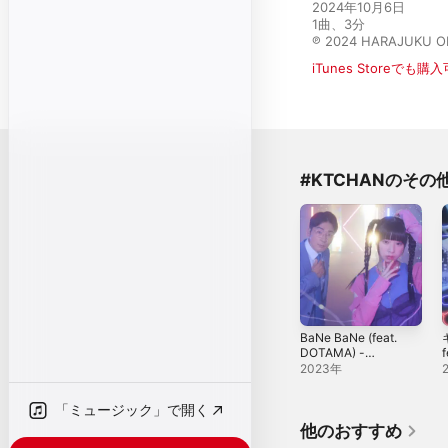
2024年10月6日

1曲、3分

℗ 2024 HARAJUKU O
iTunes Storeでも購
#KTCHANのその
BaNe BaNe (feat.
DOTAMA) -
Single
S
2023年
「ミュージック」で開く
他のおすすめ