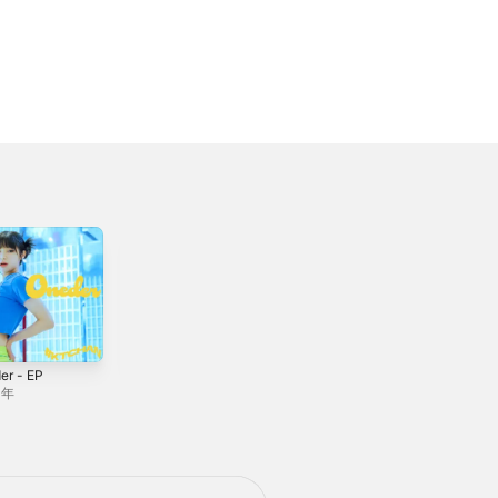
er - EP
choma! (feat. Bryn
おつポム -
& IIVY B) -
Single
4年
Single
2024年
2024年