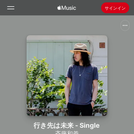
サインイン
検索
ホーム
新着おすすめ
Apple Musicをインストール
ラジオ
行き先は未来 - Single
斉藤和義