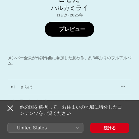
ハルカミライ
ロック · 2025年
プレビュー
メンバー全員が作詞作曲に参加した意欲作。約3年ぶりのフルアルバ
ム。
1
さらば
2
The Landolt C
他の国を選択して、お住まいの地域に特化したコ
ンテンツをご覧ください
3
第六感とテレパシー
United States
続ける
4
サニーブルース