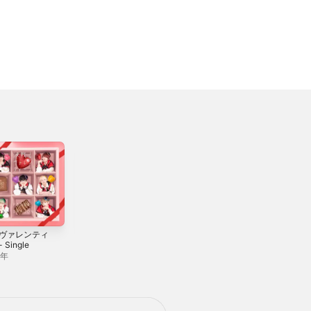
!ヴァレンティ
未来シンコペーシ
愉快痛快!ホアロハ!
 Single
ョン - Single
- Single
2年
2025年
2023年