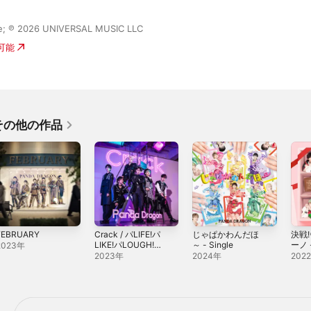
ase; ℗ 2026 UNIVERSAL MUSIC LLC
入可能
その他の作品
FEBRUARY
Crack / パLIFE!パ
じゃぱかわんだほ
決戦
LIKE!パLOUGH!パ
～ - Single
ーノ -
2023年
LOVE! - EP
2023年
2024年
202