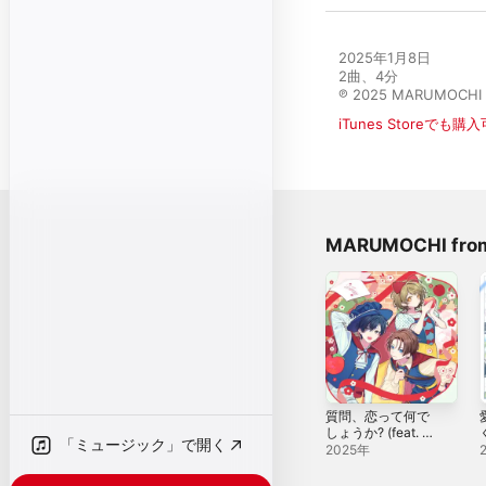
2025年1月8日

2曲、4分

℗ 2025 MARUMOCHI 
iTunes Storeでも購
MARUMOCHI fr
質問、恋って何で
しょうか? (feat. ハ
「ミュージック」で開く
コニワリリィ) -
2025年
EP
S