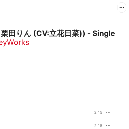
栗田りん (CV:立花日菜)) - Single
eyWorks
2:15
2:15