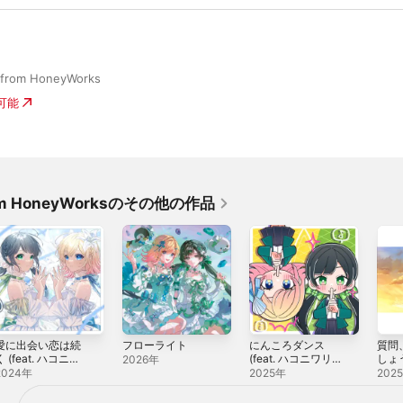
from HoneyWorks
入可能
om HoneyWorksのその他の作品
愛に出会い恋は続
フローライト
にんころダンス
質問
く (feat. ハコニワ
(feat. ハコニワリ
しょう
2026年
リリィ) [Cover] -
リィ) - EP
塚日葵
2024年
2025年
202
ingle
弓)) -