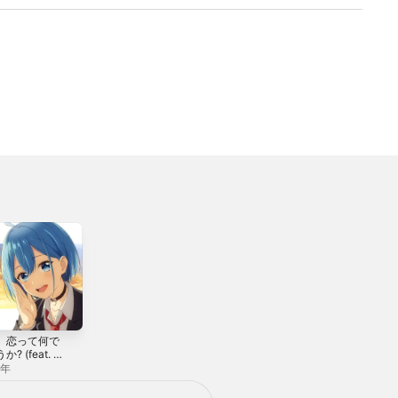
、恋って何で
ファンサ (feat. ハ
キラキラ (feat. ハ
か? (feat. 犬
コニワリリィ)
コニワリリィ) -
(CV:鈴代紗
[Cover] - Single
EP
5年
2025年
2024年
 Single