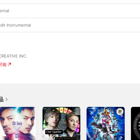
ental
dit Instrumental
CREATIVE INC.
入可能
品