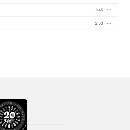
3:45
2:03