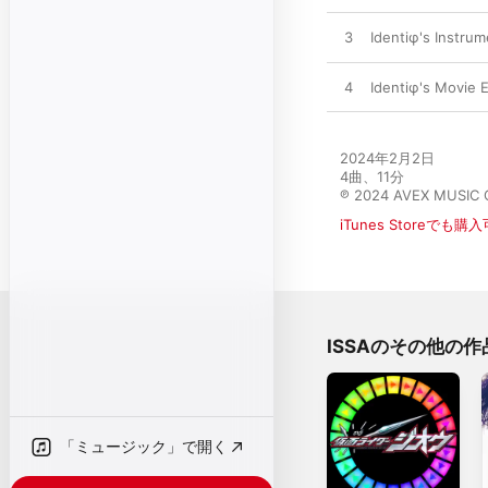
3
Identiφ's Instrum
4
Identiφ's Movie E
2024年2月2日

4曲、11分

℗ 2024 AVEX MUSIC 
iTunes Storeでも購
ISSAのその他の作
「ミュージック」で開く