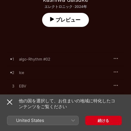
エレクトロニック · 2024年
プレビュー
1
algo-Rhythm #02
2
Ice
3
EBV
4
hypocrisy
他の国を選択して、お住まいの地域に特化したコ
ンテンツをご覧ください
5
skyliner In the Abyss
United States
続ける
6
nemesis