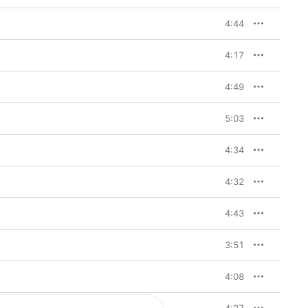
4:44
4:17
4:49
5:03
4:34
4:32
4:43
3:51
4:08