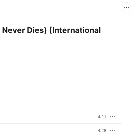
 Never Dies) [International
4:11
4:28