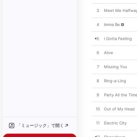
3
Meet Me Halfwa
4
Imma Be
5
I Gotta Feeling
6
Alive
7
Missing You
8
Ring-a-Ling
9
Party All the Tim
10
Out of My Head
11
Electric City
「ミュージック」で開く