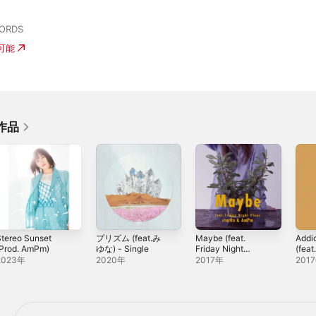
CORDS
入可能
作品
tereo Sunset
プリズム (feat.み
Maybe (feat.
Addi
(Prod. AmPm)
ゆな) - Single
Friday Night
(feat
Plans) - Single
Kawa
2023年
2020年
2017年
201
Sing