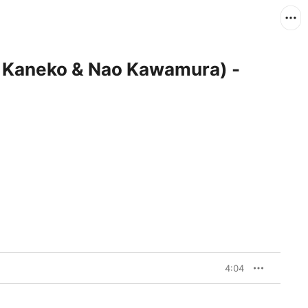
el Kaneko & Nao Kawamura) -
4:04