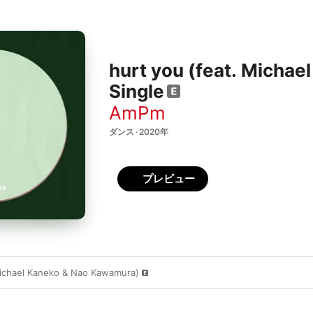
hurt you (feat. Micha
Single
AmPm
ダンス · 2020年
プレビュー
Michael Kaneko & Nao Kawamura)