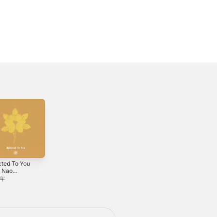
cted To You
Side U (Prod.
Faded Love feat.
. Nao
AmPm) TV size
Michael Kaneko -
mura) -
ver. - Single
Single
7年
2024年
2018年
le