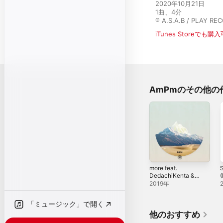
2020年10月21日

1曲、4分

℗ A.S.A.B / PLAY RE
iTunes Storeでも購
AmPmのその他の
more feat.
S
DedachiKenta &
FUNTYME -
2019年
Single
「ミュージック」で開く
他のおすすめ