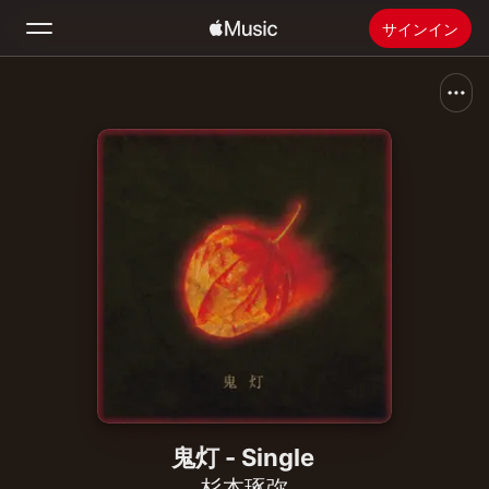
サインイン
検索
ホーム
新着おすすめ
Apple Musicをインストール
ラジオ
鬼灯 - Single
杉本琢弥