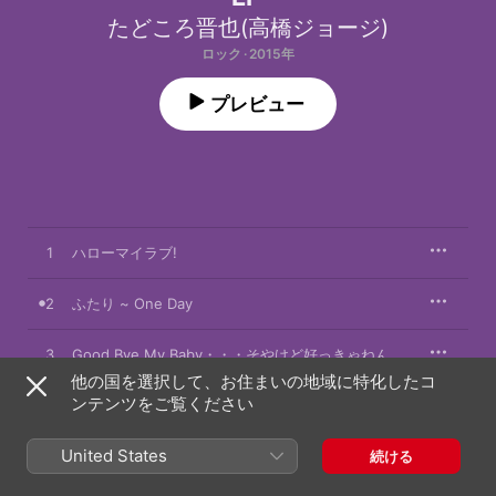
たどころ晋也(高橋ジョージ)
ロック · 2015年
プレビュー
1
ハローマイラブ!
2
ふたり ~ One Day
3
Good Bye My Baby・・・そやけど好っきゃねん
他の国を選択して、お住まいの地域に特化したコ
ンテンツをご覧ください
4
ハローマイラブ! (カラオケver.)
United States
続ける
2015年9月2日
