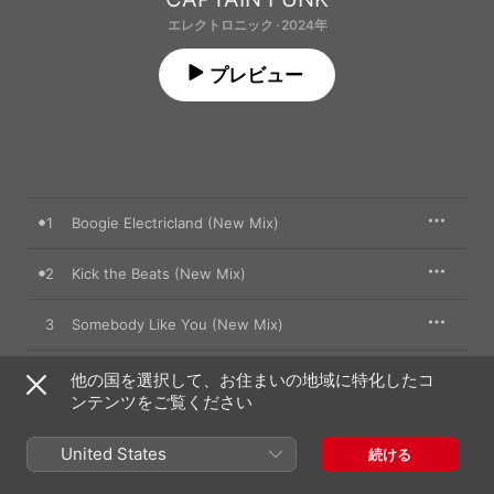
エレクトロニック · 2024年
プレビュー
1
Boogie Electricland (New Mix)
2
Kick the Beats (New Mix)
3
Somebody Like You (New Mix)
4
Carry On (New Mix)
他の国を選択して、お住まいの地域に特化したコ
ンテンツをご覧ください
5
Don't Waste My Acid (New Mix)
United States
続ける
6
Butterfly (New Mix)