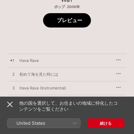
ポップ · 2006年
プレビュー
1
Hava Rava
2
初めて海を見た時には
3
Hava Rava (Instrumental)
4
初めて海を見た時には (Instrumental)
他の国を選択して、お住まいの地域に特化したコ
ンテンツをご覧ください
United States
続ける
2006年8月5日

4曲、18分
