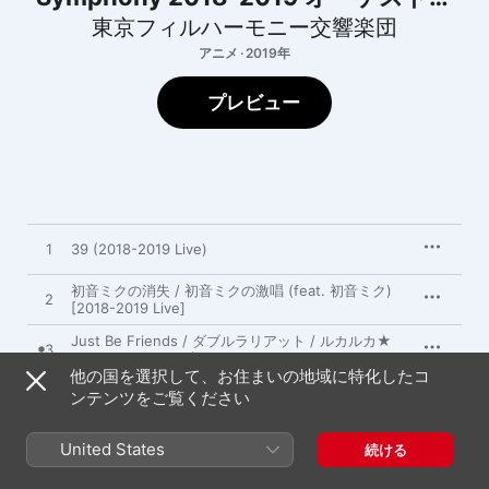
ライブ
東京フィルハーモニー交響楽団
アニメ · 2019年
プレビュー
1
39 (2018-2019 Live)
初音ミクの消失 / 初音ミクの激唱 (feat. 初音ミク)
2
[2018-2019 Live]
Just Be Friends / ダブルラリアット / ルカルカ★
3
ナイトフィーバー (2018-2019 Live)
他の国を選択して、お住まいの地域に特化したコ
ンテンツをご覧ください
4
メモリ (feat. 巡音ルカ) [2018-2019 Live]
四季折の羽 (feat. 鏡音リン & 鏡音レン) [2018-
United States
5
続ける
2019 Live]