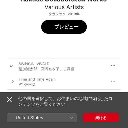
Various Artists
クラシック · 2019年
プレビュー
SWINGIN' VIVALDI
1
葉加瀬太郎
、
高嶋ちさ子
、
古澤巌
Time and Time Again
2
PYRAMID
あの日の約束
3
他の国を選択して、お住まいの地域に特化したコ
葉加瀬太郎
ンテンツをご覧ください
ライザ
4
葉加瀬太郎
、
古澤厳
United States
続ける
Reminiscence ~ 回想 ~