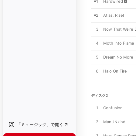
1
Hardwired
2
Atlas, Rise!
3
Now That We’re 
4
Moth Into Flame
5
Dream No More
6
Halo On Fire
ディスク2
1
Confusion
2
ManUNkind
「ミュージック」で開く
3
Here Comes Rev