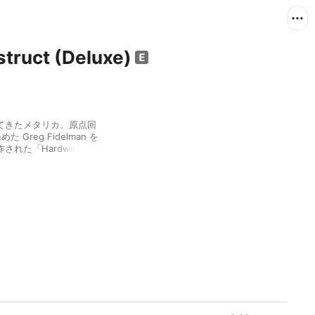
truct (Deluxe)
てきたメタリカ。原点回
 Greg Fidelman を
た「Hardwired…
レア音源を加えたデラックスエ
ルサウンドはまさしくメ
狂いのないアンサンブル、本編
のようなリフが象徴するよう
ィングはもはや独壇場と