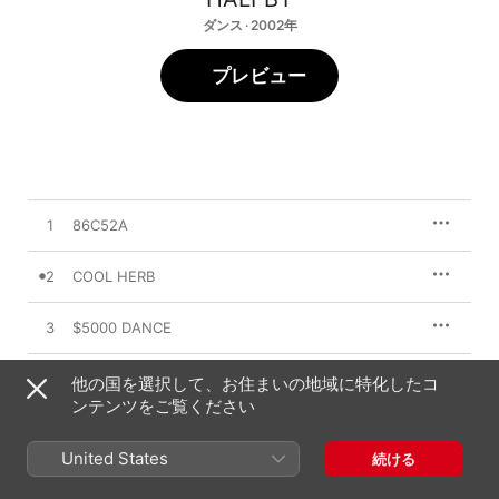
ダンス · 2002年
プレビュー
1
86C52A
2
COOL HERB
3
$5000 DANCE
4
CLISPY CLISPY
他の国を選択して、お住まいの地域に特化したコ
ンテンツをご覧ください
5
NO CONECTION B-JR
United States
続ける
6
ALCAPP DOOLEE