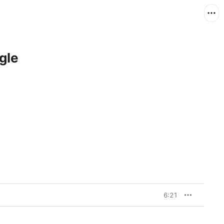
ngle
6:21