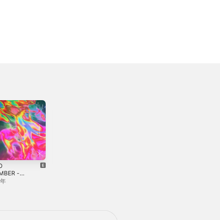
O
ダウナーラブ
Utopia - Single
MBER -
(feat. AAAMYYY)
2020年
- Single
2年
2019年