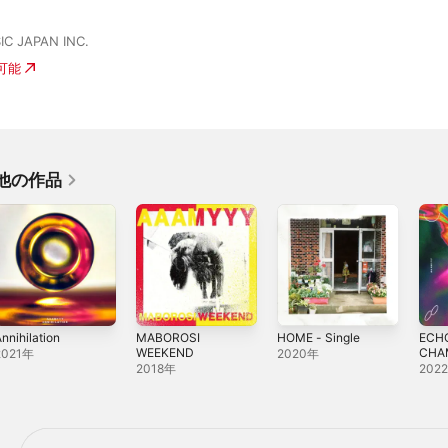
C JAPAN INC.
入可能
の他の作品
nnihilation
MABOROSI
HOME - Single
ECH
WEEKEND
CHA
2021年
2020年
EP
2018年
202