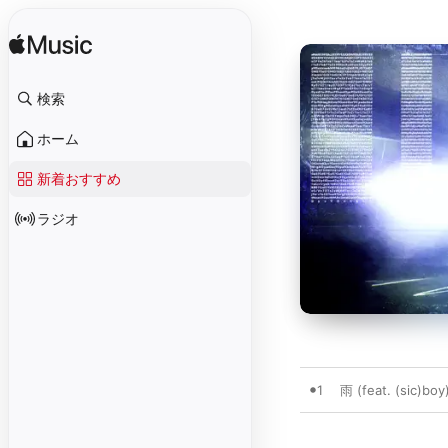
検索
ホーム
新着おすすめ
ラジオ
1
雨 (feat. (sic)boy