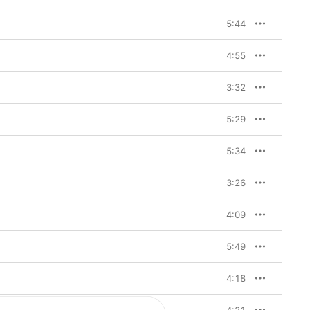
5:44
4:55
3:32
5:29
5:34
3:26
4:09
5:49
4:18