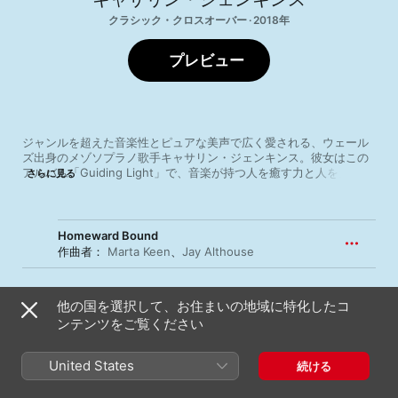
クラシック・クロスオーバー · 2018年
プレビュー
ジャンルを超えた音楽性とピュアな美声で広く愛される、ウェール
ズ出身のメゾソプラノ歌手キャサリン・ジェンキンス。彼女はこの
アルバム「Guiding Light」で、音楽が持つ人を癒す力と人を元気づ
さらに見る
ける力のいずれをも存分に表現している。収録された楽曲は讃美歌
から民謡、ポップ、オリジナルと実に幅広い。ジェンキンスはゴー
ジャスなオーケストレーションをバックに、人気ラッパーStormzy
のヒットチューン"Blinded By Your Grace"や、映画『グレイテス
Homeward Bound
ト・ショーマン』の挿入歌"Never Enough"、キャット・スティー
作曲者：
Marta Keen
、
Jay Althouse
ヴンスの歌唱でも知られるトラッド"Morning Has Broken"、教会音
楽を得意とする作曲家ジョン・ルッターの作品などを、シームレス
1
Homeward Bound
に、かつ情感豊かに歌い上げている。華やかな彼女のキャリアの中
他の国を選択して、お住まいの地域に特化したコ
でも特筆すべき快作。
ンテンツをご覧ください
Jealous of the Angels
United States
続ける
作曲者：
Barrett Yeretsian
、
JIMMY FORTUNE