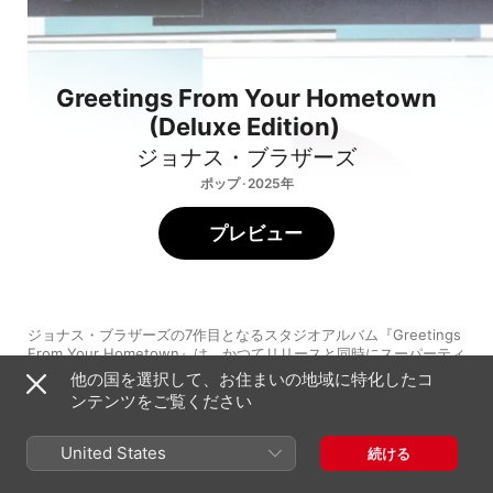
Greetings From Your Hometown
(Deluxe Edition)
ジョナス・ブラザーズ
ポップ · 2025年
プレビュー
ジョナス・ブラザーズの7作目となるスタジオアルバム『Greetings 
From Your Hometown』は、かつてリリースと同時にスーパーティ
ーンアイドルの座に押し上げたデビューアルバム『It’s About 
さらに見る
他の国を選択して、お住まいの地域に特化したコ
Time』（2006年）の制作に没頭していた頃から20年という歳月を
ンテンツをご覧ください
経て登場。その節目の年を迎え、メンバーもノスタルジックな思い
を抱いているようだ。アルバムは全体的にアップビートな作品だ
が、後悔の念と未来への希望が絶妙なバランスで表現されている。
United States
続ける
1
I Can’t Lose
活気あふれるポップロックアンセムの「I Can‘t Lose」と、
Marshmelloとコラボレーションした穏やかなフューチャーベース