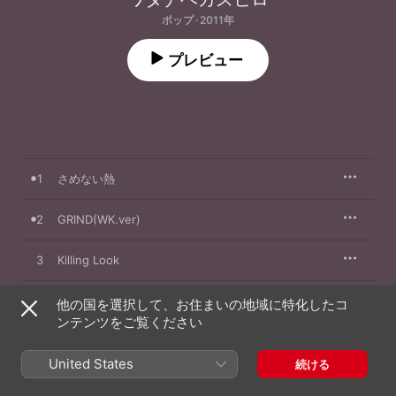
ポップ · 2011年
プレビュー
1
さめない熱
2
GRIND(WK.ver)
3
Killing Look
4
Tenple of Soul
他の国を選択して、お住まいの地域に特化したコ
ンテンツをご覧ください
5
Brindiamo! -俺たちに乾杯-
United States
続ける
6
RIGHT HERE RIGHT NOW