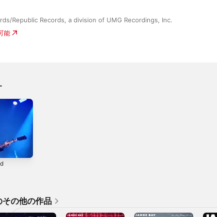
ds/Republic Records, a division of UMG Recordings, Inc.
入可能
オ
ad
のその他の作品