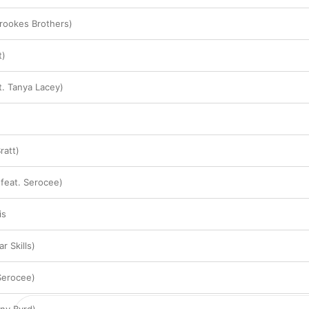
Brookes Brothers)
t)
. Tanya Lacey)
ratt)
(feat. Serocee)
is
r Skills)
 Serocee)