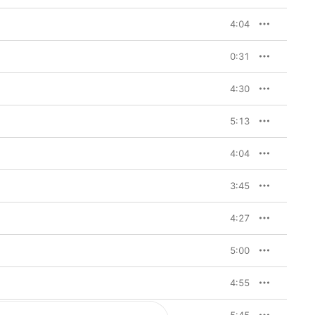
4:04
0:31
4:30
5:13
4:04
3:45
4:27
5:00
4:55