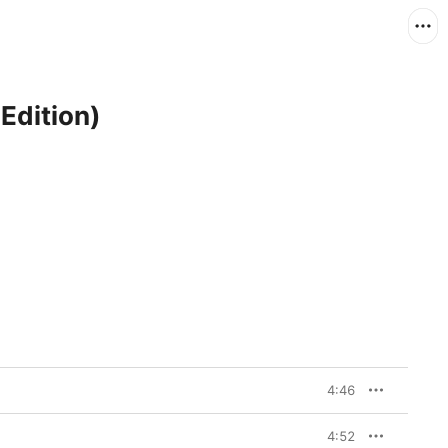
Edition)
4:46
4:52