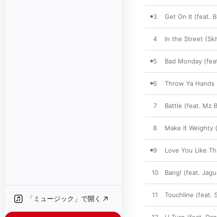
3
Get On It (feat. 
4
In the Street (Ski
5
Bad Monday (feat
6
Throw Ya Hands
7
Battle (feat. Mz B
8
Make It Weighty 
9
Love You Like Th
10
Bang! (feat. Jagua
11
Touchline (feat.
「ミュージック」で開く