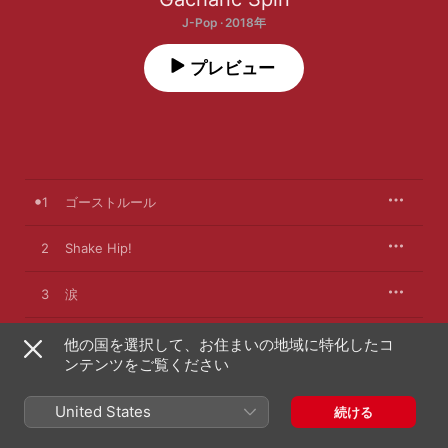
J-Pop · 2018年
プレビュー
1
ゴーストルール
2
Shake Hip!
3
涙
4
YELLOW YELLOW HAPPY
他の国を選択して、お住まいの地域に特化したコ
ンテンツをご覧ください
5
RPG
United States
続ける