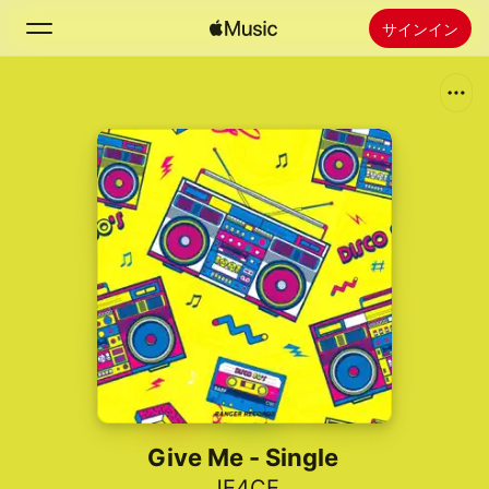
サインイン
検索
ホーム
新着おすすめ
Apple Musicをインストール
ラジオ
Give Me - Single
JE4CE