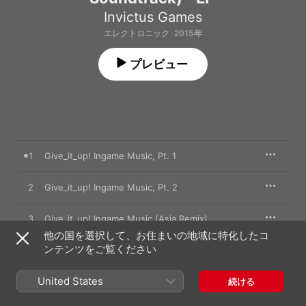
Invictus Games
エレクトロニック · 2015年
プレビュー
1
Give_it_up! Ingame Music, Pt. 1
2
Give_it_up! Ingame Music, Pt. 2
3
Give_it_up! Ingame Music (Asia Remix)
他の国を選択して、お住まいの地域に特化したコ
ンテンツをご覧ください
4
Give_it_up! Menu Music
United States
5
Give_it_up! Easter Egg
続ける