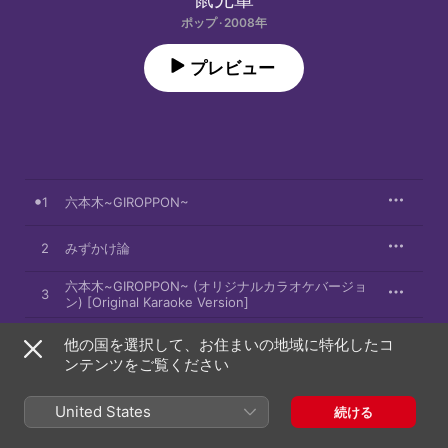
ポップ · 2008年
プレビュー
1
六本木~GIROPPON~
2
みずかけ論
六本木~GIROPPON~ (オリジナルカラオケバージョ
3
ン) [Original Karaoke Version]
みずかけ論 (オリジナルカラオケバージョン)
4
他の国を選択して、お住まいの地域に特化したコ
[Original Karaoke Version]
ンテンツをご覧ください
United States
続ける
2008年6月18日

4曲、15分
