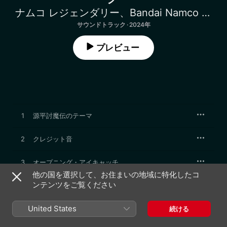
ナムコ レジェンダリー
、
Bandai Namco Game Music
サウンドトラック · 2024年
プレビュー
1
源平討魔伝のテーマ
2
クレジット音
3
オープニング・アイキャッチ
他の国を選択して、お住まいの地域に特化したコ
ンテンツをご覧ください
4
横モード
United States
5
BIGモード・ジングル
続ける