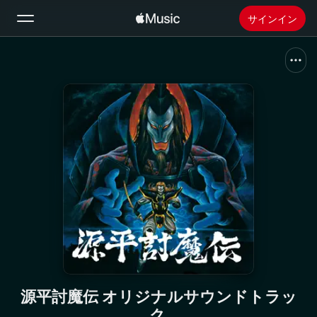
サインイン
検索
ホーム
新着おすすめ
Apple Musicをインストール
ラジオ
源平討魔伝 オリジナルサウンドトラッ
ク