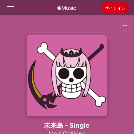
サインイン
検索
ホーム
新着おすすめ
Apple Musicをインストール
ラジオ
未来島 - Single
Mori Calliope