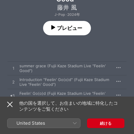
藤井 風
J-Pop · 2024年
プレビュー
summer grace (Fujii Kaze Stadium Live "Feelin'
1
Good")
Introduction "Feelin' Go(o)d" (Fujii Kaze Stadium
2
Live "Feelin' Good")
Feelin' Go(o)d (Fujii Kaze Stadium Live "Feelin'
3
Good")
他の国を選択して、お住まいの地域に特化したコ
ンテンツをご覧ください
4
花 (Fujii Kaze Stadium Live "Feelin' Good")
United States
5
ガーデン (Fujii Kaze Stadium Live "Feelin' Good")
続ける